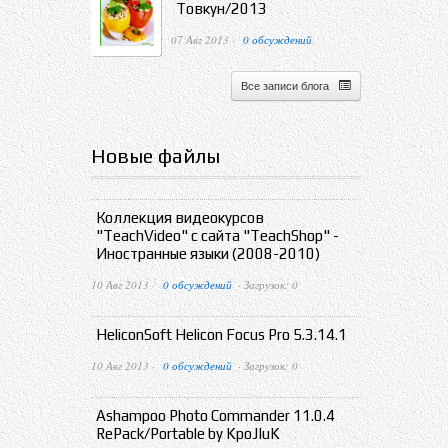
Товкун/2013
07 Авг 2013 ·
0 обсуждений
Все записи блога
Новые файлы
Коллекция видеокурсов
"TeachVideo" с сайта "TeachShop" -
Иностранные языки (2008-2010)
10 Авг 2013 ·
0 обсуждений
· Загрузок: 0
HeliconSoft Helicon Focus Pro 5.3.14.1
10 Авг 2013 ·
0 обсуждений
· Загрузок: 0
Ashampoo Photo Commander 11.0.4
RePack/Portable by KpoJIuK