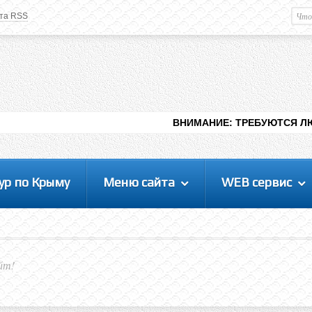
та RSS
Немного о вас
М
Здравствуйте уважаемый
Гость
. Чтобы
пользоваться данной панелью
управления, вам необходимо
авторизоваться на сайте под своим
логином, либо пройти регистрацию.
ВНИМАНИЕ: ТРЕБУЮТСЯ ЛЮДИ ДЛЯ ВИДЕНИ
ур по Крыму
Меню сайта
WEB сервис
йт!