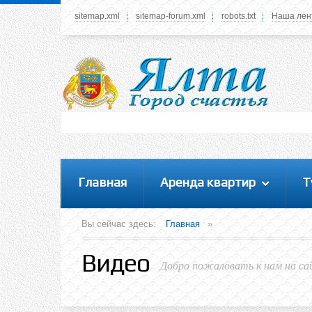
sitemap.xml
sitemap-forum.xml
robots.txt
Наша лен
Системное меню
У вас нет прав просматривать данное меню,
пожалуйста, войдите на сайт под своим
логином или зарегестрируйтесь! Это позволит
вам пользоваться всеми функциями нашего
сайта
Главная
Аренда квартир
Т
Вы сейчас здесь:
Главная
»
Видео
Добро пожаловать к нам на са