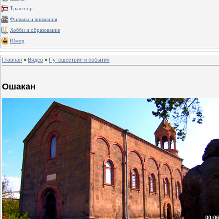
Транспорт
Фильмы и анимация
Хобби и образование
Юмор
Главная
»
Видео
»
Путешествия и события
Ошакан
00:06