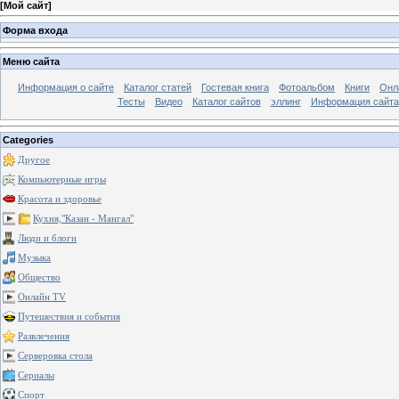
[
Мой сайт
]
Форма входа
Меню сайта
Информация о сайте
Каталог статей
Гостевая книга
Фотоальбом
Книги
Онл
Тесты
Видео
Каталог сайтов
эллинг
Информация сайта
Categories
Другое
Компьютерные игры
Красота и здоровье
Кухня,"Казан - Мангал"
Люди и блоги
Музыка
Общество
Онлайн TV
Путешествия и события
Развлечения
Серверовка стола
Сериалы
Спорт