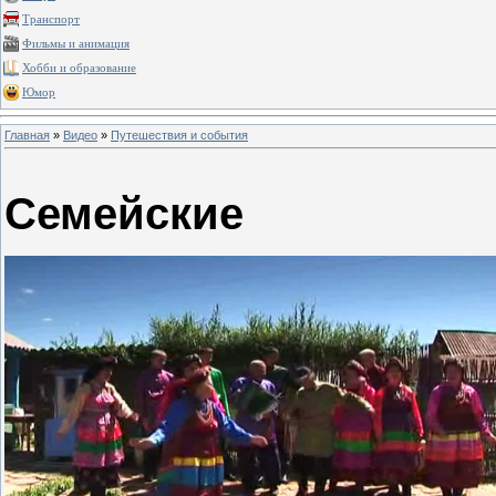
Транспорт
Фильмы и анимация
Хобби и образование
Юмор
Главная
»
Видео
»
Путешествия и события
Семейские