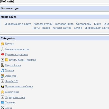
[
Мой сайт
]
Форма входа
Меню сайта
Информация о сайте
Каталог статей
Гостевая книга
Фотоальбом
Книги
Онл
Тесты
Видео
Каталог сайтов
эллинг
Информация сайта
Categories
Другое
Компьютерные игры
Красота и здоровье
Кухня,"Казан - Мангал"
Люди и блоги
Музыка
Общество
Онлайн TV
Путешествия и события
Развлечения
Серверовка стола
Сериалы
Спорт