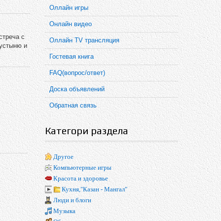
Оллайн игры
Онлайн видео
стреча с
Оллайн TV трансляция
пустыню и
Гостевая книга
FAQ(вопрос/ответ)
Доска объявлений
Обратная связь
Категори раздела
Другое
Компьютерные игры
Красота и здоровье
Кухня,"Казан - Мангал"
Люди и блоги
Музыка