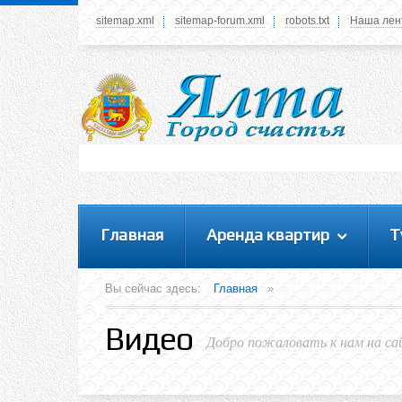
sitemap.xml
sitemap-forum.xml
robots.txt
Наша лен
Системное меню
У вас нет прав просматривать данное меню,
пожалуйста, войдите на сайт под своим
логином или зарегестрируйтесь! Это позволит
вам пользоваться всеми функциями нашего
сайта
Главная
Аренда квартир
Т
Вы сейчас здесь:
Главная
»
Видео
Добро пожаловать к нам на са