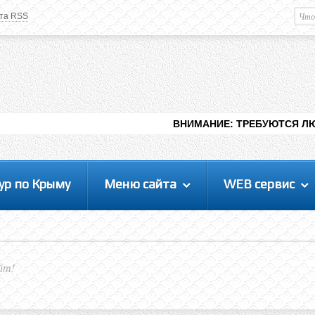
та RSS
Немного о вас
М
Здравствуйте уважаемый
Гость
. Чтобы
пользоваться данной панелью
управления, вам необходимо
авторизоваться на сайте под своим
логином, либо пройти регистрацию.
ВНИМАНИЕ: ТРЕБУЮТСЯ ЛЮДИ ДЛЯ ВИДЕНИ
ур по Крыму
Меню сайта
WEB сервис
йт!