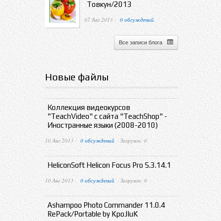
Товкун/2013
07 Авг 2013 ·
0 обсуждений
Все записи блога
Новые файлы
Коллекция видеокурсов
"TeachVideo" с сайта "TeachShop" -
Иностранные языки (2008-2010)
10 Авг 2013 ·
0 обсуждений
· Загрузок: 0
HeliconSoft Helicon Focus Pro 5.3.14.1
10 Авг 2013 ·
0 обсуждений
· Загрузок: 0
Ashampoo Photo Commander 11.0.4
RePack/Portable by KpoJIuK