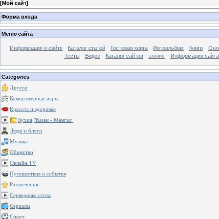
[
Мой сайт
]
Форма входа
Меню сайта
Информация о сайте
Каталог статей
Гостевая книга
Фотоальбом
Книги
Онл
Тесты
Видео
Каталог сайтов
эллинг
Информация сайта
Categories
Другое
Компьютерные игры
Красота и здоровье
Кухня,"Казан - Мангал"
Люди и блоги
Музыка
Общество
Онлайн TV
Путешествия и события
Развлечения
Серверовка стола
Сериалы
Спорт