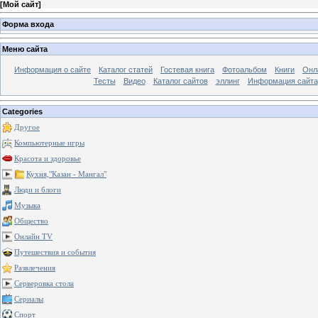
[
Мой сайт
]
Форма входа
Меню сайта
Информация о сайте
Каталог статей
Гостевая книга
Фотоальбом
Книги
Онл
Тесты
Видео
Каталог сайтов
эллинг
Информация сайта
Categories
Другое
Компьютерные игры
Красота и здоровье
Кухня,"Казан - Мангал"
Люди и блоги
Музыка
Общество
Онлайн TV
Путешествия и события
Развлечения
Серверовка стола
Сериалы
Спорт