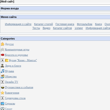
[
Мой сайт
]
Форма входа
Меню сайта
Информация о сайте
Каталог статей
Гостевая книга
Фотоальбом
Книги
Онл
Тесты
Видео
Каталог сайтов
эллинг
Информация сайта
Categories
Другое
Компьютерные игры
Красота и здоровье
Кухня,"Казан - Мангал"
Люди и блоги
Музыка
Общество
Онлайн TV
Путешествия и события
Развлечения
Серверовка стола
Сериалы
Спорт