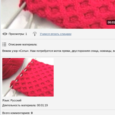
00:01
Просмотры
: 1
Учимся вязать спицами
Описание материала
:
Вяжем узор «Соты». Нам потребуется моток пряжи, двусторонняя спица, ножницы, в
Язык
: Русский
Длительность материала
: 00:01:19
Всего комментариев
:
0