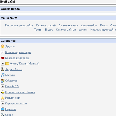
[
Мой сайт
]
Форма входа
Меню сайта
Информация о сайте
Каталог статей
Гостевая книга
Фотоальбом
Книги
Онл
Тесты
Видео
Каталог сайтов
эллинг
Информация сайта
Categories
Другое
Компьютерные игры
Красота и здоровье
Кухня,"Казан - Мангал"
Люди и блоги
Музыка
Общество
Онлайн TV
Путешествия и события
Развлечения
Серверовка стола
Сериалы
Спорт