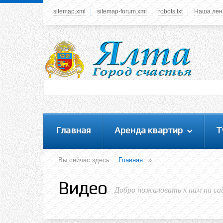
sitemap.xml
sitemap-forum.xml
robots.txt
Наша лен
Системное меню
У вас нет прав просматривать данное меню,
пожалуйста, войдите на сайт под своим
логином или зарегестрируйтесь! Это позволит
вам пользоваться всеми функциями нашего
сайта
Главная
Аренда квартир
Т
Вы сейчас здесь:
Главная
»
Видео
Добро пожаловать к нам на са