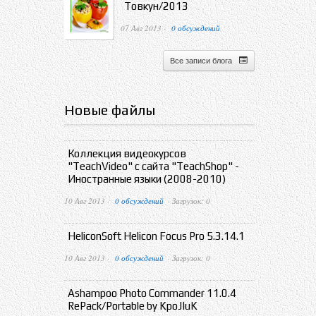
Товкун/2013
07 Авг 2013 ·
0 обсуждений
Все записи блога
Новые файлы
Коллекция видеокурсов
"TeachVideo" с сайта "TeachShop" -
Иностранные языки (2008-2010)
10 Авг 2013 ·
0 обсуждений
· Загрузок: 0
HeliconSoft Helicon Focus Pro 5.3.14.1
10 Авг 2013 ·
0 обсуждений
· Загрузок: 0
Ashampoo Photo Commander 11.0.4
RePack/Portable by KpoJIuK