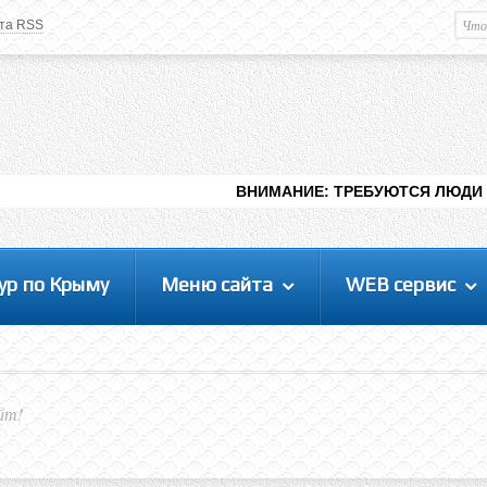
та RSS
Немного о вас
М
Здравствуйте уважаемый
Гость
. Чтобы
пользоваться данной панелью
управления, вам необходимо
авторизоваться на сайте под своим
логином, либо пройти регистрацию.
ВНИМАНИЕ: ТРЕБУЮТСЯ ЛЮДИ ДЛЯ ВИДЕНИЯ РА
ур по Крыму
Меню сайта
WEB сервис
йт!