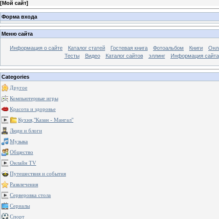
[
Мой сайт
]
Форма входа
Меню сайта
Информация о сайте
Каталог статей
Гостевая книга
Фотоальбом
Книги
Онл
Тесты
Видео
Каталог сайтов
эллинг
Информация сайта
Categories
Другое
Компьютерные игры
Красота и здоровье
Кухня,"Казан - Мангал"
Люди и блоги
Музыка
Общество
Онлайн TV
Путешествия и события
Развлечения
Серверовка стола
Сериалы
Спорт