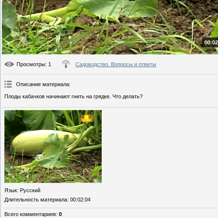
00:02
Просмотры
: 1
Садоводство. Вопросы и ответы
Описание материала
:
Плоды кабачков начинают гнить на грядке. Что делать?
Язык
: Русский
Длительность материала
: 00:02:04
Всего комментариев
:
0