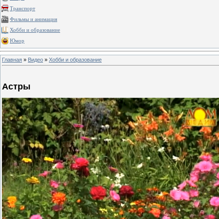
Транспорт
Фильмы и анимация
Хобби и образование
Юмор
Главная
»
Видео
»
Хобби и образование
Астры