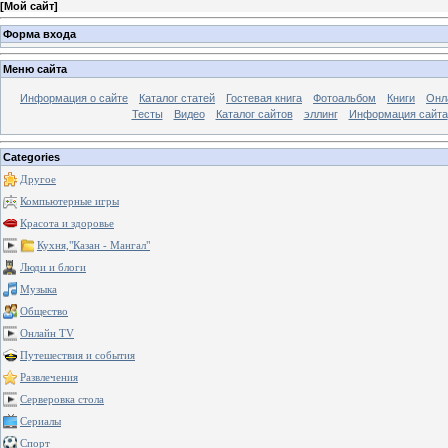
[
Мой сайт
]
Форма входа
Меню сайта
Информация о сайте
Каталог статей
Гостевая книга
Фотоальбом
Книги
Онл
Тесты
Видео
Каталог сайтов
эллинг
Информация сайта
Categories
Другое
Компьютерные игры
Красота и здоровье
Кухня,"Казан - Мангал"
Люди и блоги
Музыка
Общество
Онлайн TV
Путешествия и события
Развлечения
Серверовка стола
Сериалы
Спорт