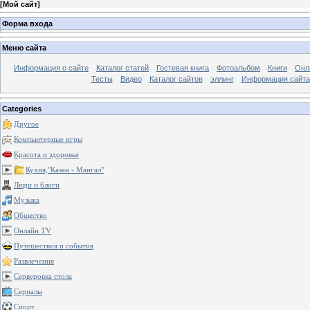
[
Мой сайт
]
Форма входа
Меню сайта
Информация о сайте
Каталог статей
Гостевая книга
Фотоальбом
Книги
Онл
Тесты
Видео
Каталог сайтов
эллинг
Информация сайта
Categories
Другое
Компьютерные игры
Красота и здоровье
Кухня,"Казан - Мангал"
Люди и блоги
Музыка
Общество
Онлайн TV
Путешествия и события
Развлечения
Серверовка стола
Сериалы
Спорт