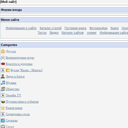
[
Мой сайт
]
Форма входа
Меню сайта
Информация о сайте
Каталог статей
Гостевая книга
Фотоальбом
Книги
Онл
Тесты
Видео
Каталог сайтов
эллинг
Информация сайта
Categories
Другое
Компьютерные игры
Красота и здоровье
Кухня,"Казан - Мангал"
Люди и блоги
Музыка
Общество
Онлайн TV
Путешествия и события
Развлечения
Серверовка стола
Сериалы
Спорт