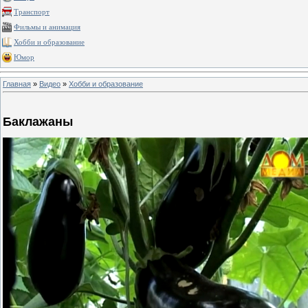
Транспорт
Фильмы и анимация
Хобби и образование
Юмор
Главная
»
Видео
»
Хобби и образование
Баклажаны