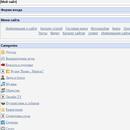
[
Мой сайт
]
Форма входа
Меню сайта
Информация о сайте
Каталог статей
Гостевая книга
Фотоальбом
Книги
Онл
Тесты
Видео
Каталог сайтов
эллинг
Информация сайта
Categories
Другое
Компьютерные игры
Красота и здоровье
Кухня,"Казан - Мангал"
Люди и блоги
Музыка
Общество
Онлайн TV
Путешествия и события
Развлечения
Серверовка стола
Сериалы
Спорт