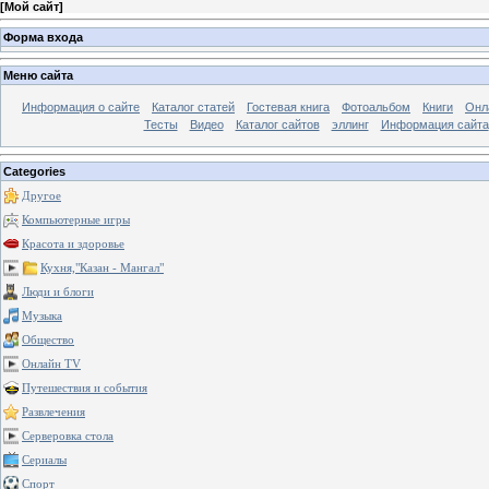
[
Мой сайт
]
Форма входа
Меню сайта
Информация о сайте
Каталог статей
Гостевая книга
Фотоальбом
Книги
Онл
Тесты
Видео
Каталог сайтов
эллинг
Информация сайта
Categories
Другое
Компьютерные игры
Красота и здоровье
Кухня,"Казан - Мангал"
Люди и блоги
Музыка
Общество
Онлайн TV
Путешествия и события
Развлечения
Серверовка стола
Сериалы
Спорт