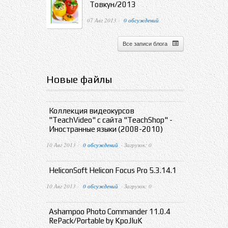
Товкун/2013
07 Авг 2013 ·
0 обсуждений
Все записи блога
Новые файлы
Коллекция видеокурсов
"TeachVideo" с сайта "TeachShop" -
Иностранные языки (2008-2010)
10 Авг 2013 ·
0 обсуждений
· Загрузок: 0
HeliconSoft Helicon Focus Pro 5.3.14.1
10 Авг 2013 ·
0 обсуждений
· Загрузок: 0
Ashampoo Photo Commander 11.0.4
RePack/Portable by KpoJIuK