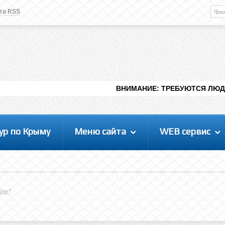
та RSS
Немного о вас
М
Здравствуйте уважаемый
Гость
. Чтобы
пользоваться данной панелью
управления, вам необходимо
авторизоваться на сайте под своим
логином, либо пройти регистрацию.
ВНИМАНИЕ: ТРЕБУЮТСЯ ЛЮДИ ДЛЯ ВИДЕНИЯ 
ур по Крыму
Меню сайта
WEB сервис
йт!