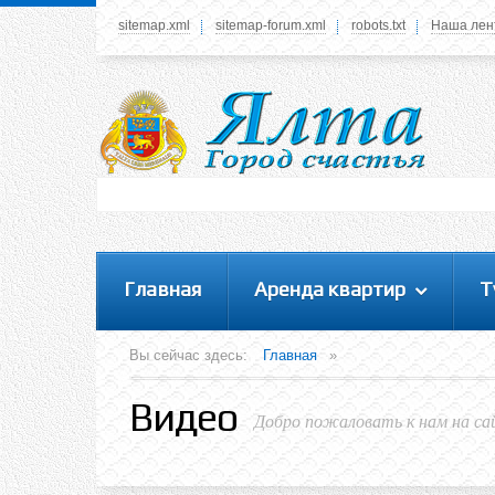
sitemap.xml
sitemap-forum.xml
robots.txt
Наша лен
Системное меню
У вас нет прав просматривать данное меню,
пожалуйста, войдите на сайт под своим
логином или зарегестрируйтесь! Это позволит
вам пользоваться всеми функциями нашего
сайта
Главная
Аренда квартир
Т
Вы сейчас здесь:
Главная
»
Видео
Добро пожаловать к нам на са