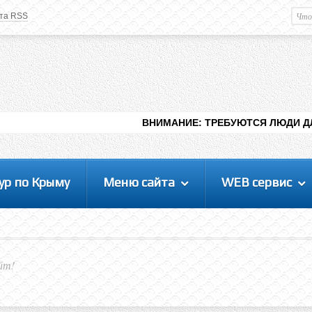
та RSS
Немного о вас
М
Здравствуйте уважаемый
Гость
. Чтобы
пользоваться данной панелью
управления, вам необходимо
авторизоваться на сайте под своим
логином, либо пройти регистрацию.
ВНИМАНИЕ: ТРЕБУЮТСЯ ЛЮДИ ДЛЯ ВИДЕНИЯ РАЗЛ
ур по Крыму
Меню сайта
WEB сервис
йт!