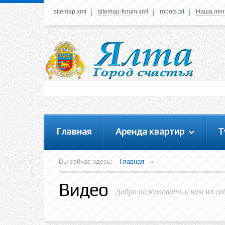
sitemap.xml
sitemap-forum.xml
robots.txt
Наша лен
Системное меню
У вас нет прав просматривать данное меню,
пожалуйста, войдите на сайт под своим
логином или зарегестрируйтесь! Это позволит
вам пользоваться всеми функциями нашего
сайта
Главная
Аренда квартир
Т
Вы сейчас здесь:
Главная
»
Видео
Добро пожаловать к нам на са