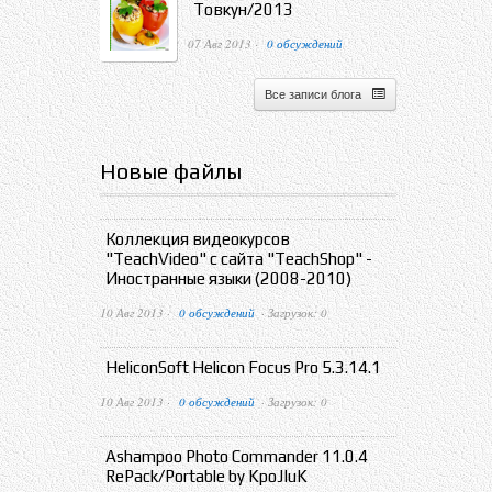
Товкун/2013
07 Авг 2013 ·
0 обсуждений
Все записи блога
Новые файлы
Коллекция видеокурсов
"TeachVideo" с сайта "TeachShop" -
Иностранные языки (2008-2010)
10 Авг 2013 ·
0 обсуждений
· Загрузок: 0
HeliconSoft Helicon Focus Pro 5.3.14.1
10 Авг 2013 ·
0 обсуждений
· Загрузок: 0
Ashampoo Photo Commander 11.0.4
RePack/Portable by KpoJIuK