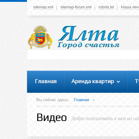
sitemap.xml
sitemap-forum.xml
robots.txt
Наша лен
Системное меню
У вас нет прав просматривать данное меню,
пожалуйста, войдите на сайт под своим
логином или зарегестрируйтесь! Это позволит
вам пользоваться всеми функциями нашего
сайта
Главная
Аренда квартир
Т
Вы сейчас здесь:
Главная
»
Видео
Добро пожаловать к нам на са