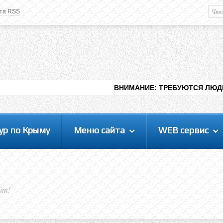
та RSS
Немного о вас
М
Здравствуйте уважаемый
Гость
. Чтобы
пользоваться данной панелью
управления, вам необходимо
авторизоваться на сайте под своим
логином, либо пройти регистрацию.
ВНИМАНИЕ: ТРЕБУЮТСЯ ЛЮДИ ДЛЯ ВИДЕНИЯ Р
ур по Крыму
Меню сайта
WEB сервис
йт!