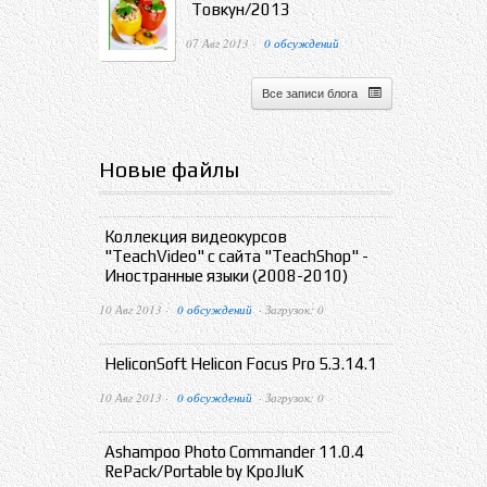
Товкун/2013
07 Авг 2013 ·
0 обсуждений
Все записи блога
Новые файлы
Коллекция видеокурсов
"TeachVideo" с сайта "TeachShop" -
Иностранные языки (2008-2010)
10 Авг 2013 ·
0 обсуждений
· Загрузок: 0
HeliconSoft Helicon Focus Pro 5.3.14.1
10 Авг 2013 ·
0 обсуждений
· Загрузок: 0
Ashampoo Photo Commander 11.0.4
RePack/Portable by KpoJIuK