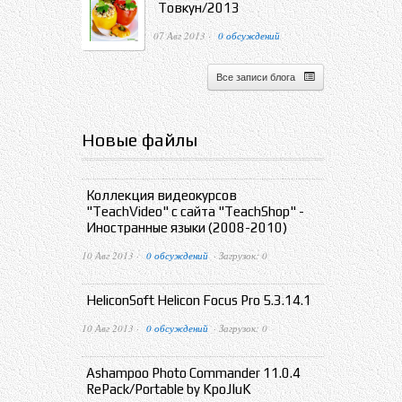
Товкун/2013
07 Авг 2013 ·
0 обсуждений
Все записи блога
Новые файлы
Коллекция видеокурсов
"TeachVideo" с сайта "TeachShop" -
Иностранные языки (2008-2010)
10 Авг 2013 ·
0 обсуждений
· Загрузок: 0
HeliconSoft Helicon Focus Pro 5.3.14.1
10 Авг 2013 ·
0 обсуждений
· Загрузок: 0
Ashampoo Photo Commander 11.0.4
RePack/Portable by KpoJIuK