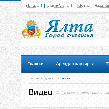
sitemap.xml
sitemap-forum.xml
robots.txt
Наша лен
Системное меню
У вас нет прав просматривать данное меню,
пожалуйста, войдите на сайт под своим
логином или зарегестрируйтесь! Это позволит
вам пользоваться всеми функциями нашего
сайта
Главная
Аренда квартир
Т
Вы сейчас здесь:
Главная
»
Видео
Добро пожаловать к нам на са