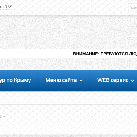
та RSS
Немного о вас
М
Здравствуйте уважаемый
Гость
. Чтобы
пользоваться данной панелью
управления, вам необходимо
авторизоваться на сайте под своим
логином, либо пройти регистрацию.
ВНИМАНИЕ: ТРЕБУЮТСЯ ЛЮДИ ДЛЯ ВИДЕНИЯ
ур по Крыму
Меню сайта
WEB сервис
йт!