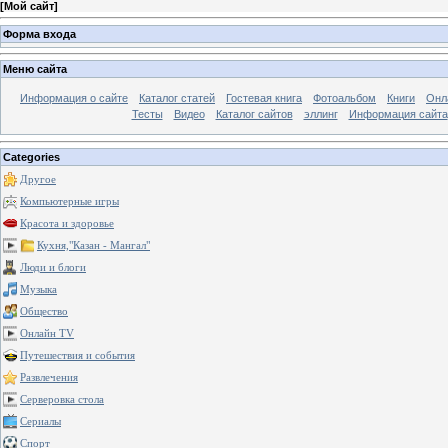
[
Мой сайт
]
Форма входа
Меню сайта
Информация о сайте
Каталог статей
Гостевая книга
Фотоальбом
Книги
Онл
Тесты
Видео
Каталог сайтов
эллинг
Информация сайта
Categories
Другое
Компьютерные игры
Красота и здоровье
Кухня,"Казан - Мангал"
Люди и блоги
Музыка
Общество
Онлайн TV
Путешествия и события
Развлечения
Серверовка стола
Сериалы
Спорт