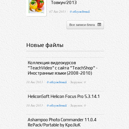
Товкун/2013
07 Авг 2013 ·
0 обсуждений
Все записи блога
Новые файлы
Коллекция видеокурсов
"TeachVideo" с сайта "TeachShop" -
Иностранные языки (2008-2010)
10 Авг 2013 ·
0 обсуждений
· Загрузок: 0
HeliconSoft Helicon Focus Pro 5.3.14.1
10 Авг 2013 ·
0 обсуждений
· Загрузок: 0
Ashampoo Photo Commander 11.0.4
RePack/Portable by KpoJIuK