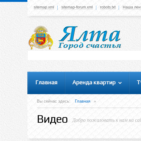
sitemap.xml
sitemap-forum.xml
robots.txt
Наша лен
Системное меню
У вас нет прав просматривать данное меню,
пожалуйста, войдите на сайт под своим
логином или зарегестрируйтесь! Это позволит
вам пользоваться всеми функциями нашего
сайта
Главная
Аренда квартир
Т
Вы сейчас здесь:
Главная
»
Видео
Добро пожаловать к нам на са