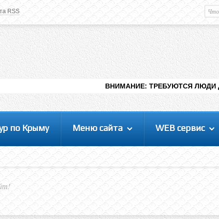
та RSS
Немного о вас
М
Здравствуйте уважаемый
Гость
. Чтобы
пользоваться данной панелью
управления, вам необходимо
авторизоваться на сайте под своим
логином, либо пройти регистрацию.
ВНИМАНИЕ: ТРЕБУЮТСЯ ЛЮДИ ДЛЯ ВИДЕНИЯ
ур по Крыму
Меню сайта
WEB сервис
йт!