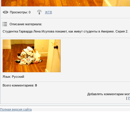
Просмотры
: 0
ЖТВ
Описание материала
:
Студентка Гарварда Лена Исупова покажет, как живут студенты в Америке. Серия 2.
Язык
: Русский
Всего комментариев
:
0
Добавлять комментарии могу
[
Р
Полная версия сайта