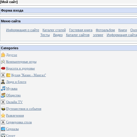
[
Мой сайт
]
Форма входа
Меню сайта
Информация о сайте
Каталог статей
Гостевая книга
Фотоальбом
Книги
Онл
Тесты
Видео
Каталог сайтов
эллинг
Информация сайта
Categories
Другое
Компьютерные игры
Красота и здоровье
Кухня,"Казан - Мангал"
Люди и блоги
Музыка
Общество
Онлайн TV
Путешествия и события
Развлечения
Серверовка стола
Сериалы
Спорт