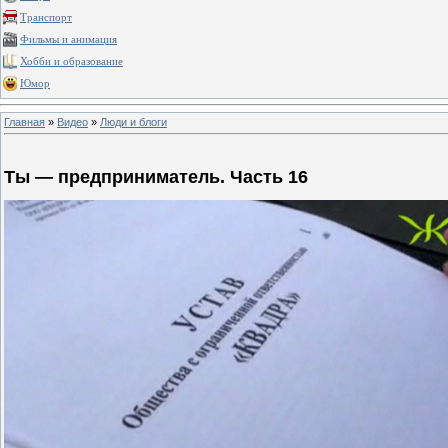
Транспорт
Фильмы и анимация
Хобби и образование
Юмор
Главная
»
Видео
»
Люди и блоги
Ты — предприниматель. Часть 16