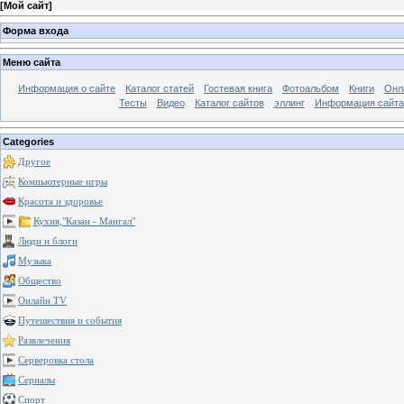
[
Мой сайт
]
Форма входа
Меню сайта
Информация о сайте
Каталог статей
Гостевая книга
Фотоальбом
Книги
Онл
Тесты
Видео
Каталог сайтов
эллинг
Информация сайта
Categories
Другое
Компьютерные игры
Красота и здоровье
Кухня,"Казан - Мангал"
Люди и блоги
Музыка
Общество
Онлайн TV
Путешествия и события
Развлечения
Серверовка стола
Сериалы
Спорт