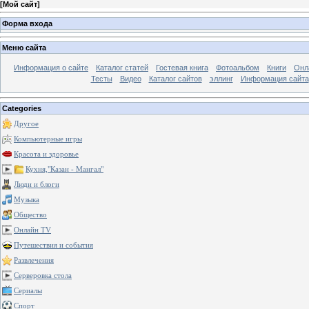
[
Мой сайт
]
Форма входа
Меню сайта
Информация о сайте
Каталог статей
Гостевая книга
Фотоальбом
Книги
Онл
Тесты
Видео
Каталог сайтов
эллинг
Информация сайта
Categories
Другое
Компьютерные игры
Красота и здоровье
Кухня,"Казан - Мангал"
Люди и блоги
Музыка
Общество
Онлайн TV
Путешествия и события
Развлечения
Серверовка стола
Сериалы
Спорт