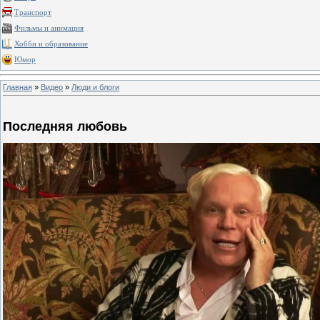
Транспорт
Фильмы и анимация
Хобби и образование
Юмор
Главная
»
Видео
»
Люди и блоги
Последняя любовь