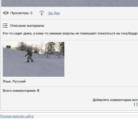
Просмотры
: 0
Эм Джи
Описание материала
:
Кто-то сидит дома, а кому-то никакие морозы не помешают покататься на сноуборде
Язык
: Русский
Всего комментариев
:
0
Добавлять комментарии могу
[
Р
Полная версия сайта