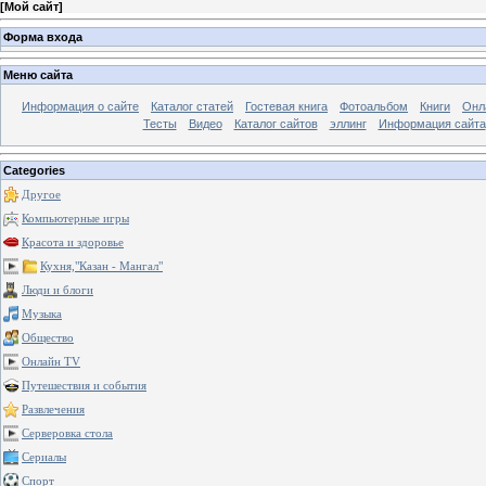
[
Мой сайт
]
Форма входа
Меню сайта
Информация о сайте
Каталог статей
Гостевая книга
Фотоальбом
Книги
Онл
Тесты
Видео
Каталог сайтов
эллинг
Информация сайта
Categories
Другое
Компьютерные игры
Красота и здоровье
Кухня,"Казан - Мангал"
Люди и блоги
Музыка
Общество
Онлайн TV
Путешествия и события
Развлечения
Серверовка стола
Сериалы
Спорт