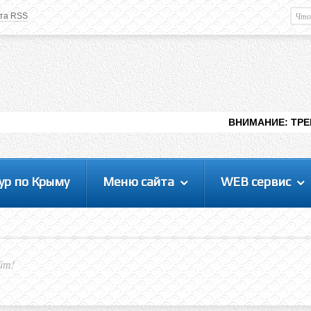
та RSS
Немного о вас
М
Здравствуйте уважаемый
Гость
. Чтобы
пользоваться данной панелью
управления, вам необходимо
авторизоваться на сайте под своим
логином, либо пройти регистрацию.
ВНИМАНИЕ: ТРЕБУЮТСЯ ЛЮДИ 
ур по Крыму
Меню сайта
WEB сервис
йт!