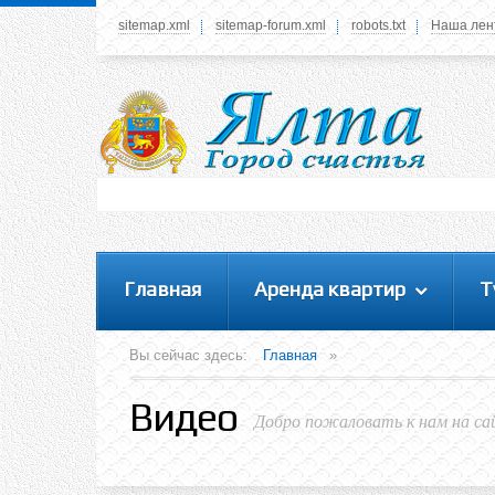
sitemap.xml
sitemap-forum.xml
robots.txt
Наша лен
Системное меню
У вас нет прав просматривать данное меню,
пожалуйста, войдите на сайт под своим
логином или зарегестрируйтесь! Это позволит
вам пользоваться всеми функциями нашего
сайта
Главная
Аренда квартир
Т
Вы сейчас здесь:
Главная
»
Видео
Добро пожаловать к нам на са