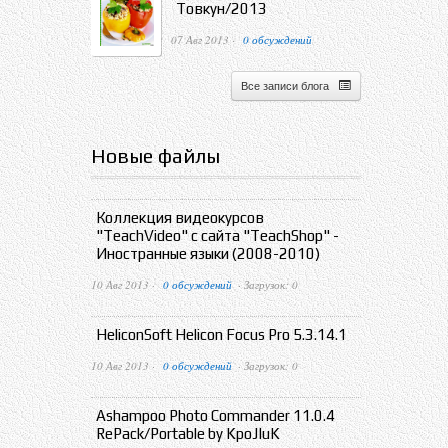
Товкун/2013
07 Авг 2013 ·
0 обсуждений
Все записи блога
Новые файлы
Коллекция видеокурсов
"TeachVideo" с сайта "TeachShop" -
Иностранные языки (2008-2010)
10 Авг 2013 ·
0 обсуждений
· Загрузок: 0
HeliconSoft Helicon Focus Pro 5.3.14.1
10 Авг 2013 ·
0 обсуждений
· Загрузок: 0
Ashampoo Photo Commander 11.0.4
RePack/Portable by KpoJIuK