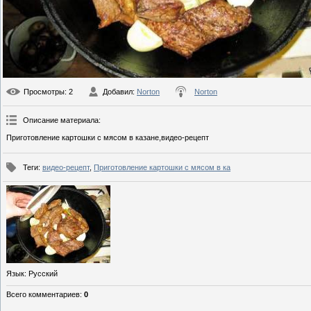
Просмотры
: 2
Добавил
:
Norton
Norton
Описание материала
:
Приготовление картошки с мясом в казане,видео-рецепт
Теги
:
видео-рецепт
,
Приготовление картошки с мясом в ка
Язык
: Русский
Всего комментариев
:
0