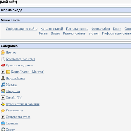
[
Мой сайт
]
Форма входа
Меню сайта
Информация о сайте
Каталог статей
Гостевая книга
Фотоальбом
Книги
Онл
Тесты
Видео
Каталог сайтов
эллинг
Информация сайта
Categories
Другое
Компьютерные игры
Красота и здоровье
Кухня,"Казан - Мангал"
Люди и блоги
Музыка
Общество
Онлайн TV
Путешествия и события
Развлечения
Серверовка стола
Сериалы
Спорт