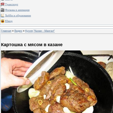
Транспорт
Фильмы и анимация
Хобби и образование
Юмор
Главная
»
Видео
»
Кухня,"Казан - Мангал"
Картошка с мясом в казане