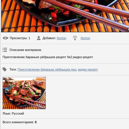
Просмотры
: 1
Добавил
:
Norton
Norton
Описание материала
:
Приготовление бараньих рёбрышек рецепт №2,видео-рецепт
Теги
:
Приготовление бараньих рёбрышек рец
,
видео-рецепт
Язык
: Русский
Всего комментариев
:
0