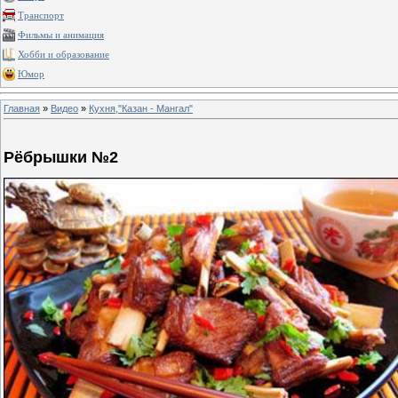
Транспорт
Фильмы и анимация
Хобби и образование
Юмор
Главная
»
Видео
»
Кухня,"Казан - Мангал"
Рёбрышки №2