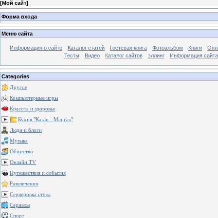
[
Мой сайт
]
Форма входа
Меню сайта
Информация о сайте
Каталог статей
Гостевая книга
Фотоальбом
Книги
Онл
Тесты
Видео
Каталог сайтов
эллинг
Информация сайта
Categories
Другое
Компьютерные игры
Красота и здоровье
Кухня,"Казан - Мангал"
Люди и блоги
Музыка
Общество
Онлайн TV
Путешествия и события
Развлечения
Серверовка стола
Сериалы
Спорт