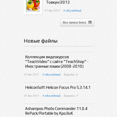
Товкун/2013
07 Авг 2013 ·
0 обсуждений
Все записи блога
Новые файлы
Коллекция видеокурсов
"TeachVideo" с сайта "TeachShop" -
Иностранные языки (2008-2010)
10 Авг 2013 ·
0 обсуждений
· Загрузок: 0
HeliconSoft Helicon Focus Pro 5.3.14.1
10 Авг 2013 ·
0 обсуждений
· Загрузок: 0
Ashampoo Photo Commander 11.0.4
RePack/Portable by KpoJIuK