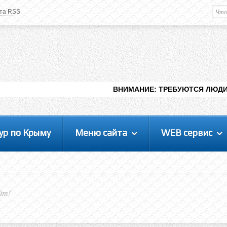
та RSS
Немного о вас
М
Здравствуйте уважаемый
Гость
. Чтобы
пользоваться данной панелью
управления, вам необходимо
авторизоваться на сайте под своим
логином, либо пройти регистрацию.
ВНИМАНИЕ: ТРЕБУЮТСЯ ЛЮДИ ДЛЯ ВИДЕНИЯ Р
ур по Крыму
Меню сайта
WEB сервис
йт!