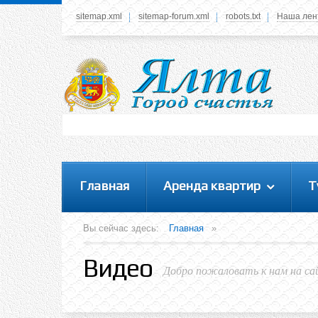
sitemap.xml
sitemap-forum.xml
robots.txt
Наша лен
Системное меню
У вас нет прав просматривать данное меню,
пожалуйста, войдите на сайт под своим
логином или зарегестрируйтесь! Это позволит
вам пользоваться всеми функциями нашего
сайта
Главная
Аренда квартир
Т
Вы сейчас здесь:
Главная
»
Видео
Добро пожаловать к нам на са