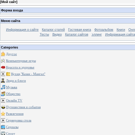
[
Мой сайт
]
Форма входа
Меню сайта
Информация о сайте
Каталог статей
Гостевая книга
Фотоальбом
Книги
Онл
Тесты
Видео
Каталог сайтов
эллинг
Информация сайта
Categories
Другое
Компьютерные игры
Красота и здоровье
Кухня,"Казан - Мангал"
Люди и блоги
Музыка
Общество
Онлайн TV
Путешествия и события
Развлечения
Серверовка стола
Сериалы
Спорт