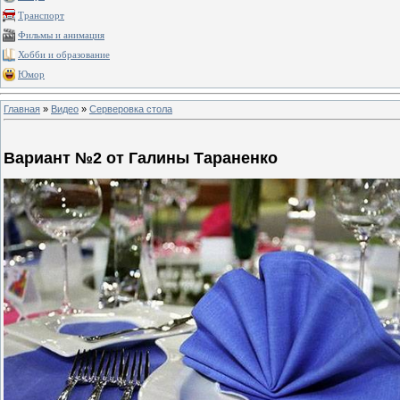
Транспорт
Фильмы и анимация
Хобби и образование
Юмор
Главная
»
Видео
»
Серверовка стола
Вариант №2 от Галины Тараненко