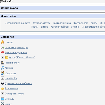
[
Мой сайт
]
Форма входа
Меню сайта
Информация о сайте
Каталог статей
Гостевая книга
Фотоальбом
Книги
Онл
Тесты
Видео
Каталог сайтов
эллинг
Информация сайта
Categories
Другое
Компьютерные игры
Красота и здоровье
Кухня,"Казан - Мангал"
Люди и блоги
Музыка
Общество
Онлайн TV
Путешествия и события
Развлечения
Серверовка стола
Сериалы
Спорт