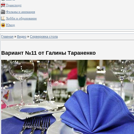
Транспорт
Фильмы и анимация
Хобби и образование
Юмор
Главная
»
Видео
»
Серверовка стола
Вариант №11 от Галины Тараненко