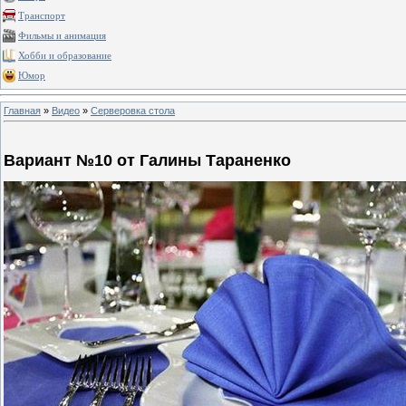
Транспорт
Фильмы и анимация
Хобби и образование
Юмор
Главная
»
Видео
»
Серверовка стола
Вариант №10 от Галины Тараненко