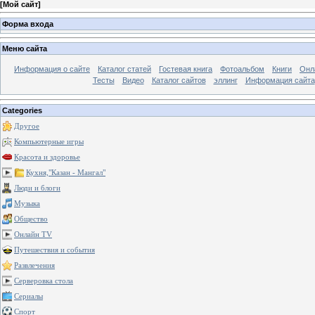
[
Мой сайт
]
Форма входа
Меню сайта
Информация о сайте
Каталог статей
Гостевая книга
Фотоальбом
Книги
Онл
Тесты
Видео
Каталог сайтов
эллинг
Информация сайта
Categories
Другое
Компьютерные игры
Красота и здоровье
Кухня,"Казан - Мангал"
Люди и блоги
Музыка
Общество
Онлайн TV
Путешествия и события
Развлечения
Серверовка стола
Сериалы
Спорт