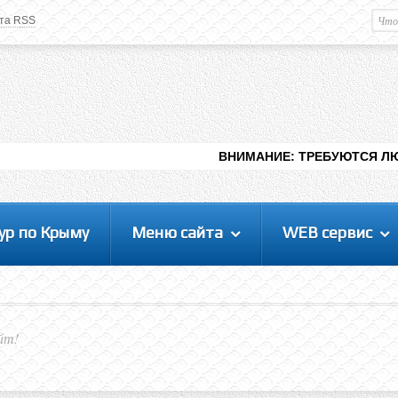
та RSS
Немного о вас
М
Здравствуйте уважаемый
Гость
. Чтобы
пользоваться данной панелью
управления, вам необходимо
авторизоваться на сайте под своим
логином, либо пройти регистрацию.
ВНИМАНИЕ: ТРЕБУЮТСЯ ЛЮДИ ДЛЯ ВИДЕНИ
ур по Крыму
Меню сайта
WEB сервис
йт!