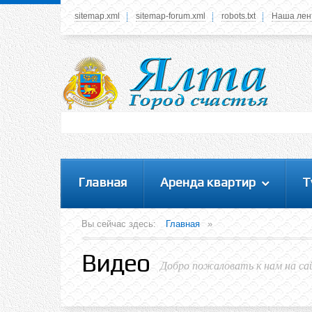
sitemap.xml
sitemap-forum.xml
robots.txt
Наша лен
Системное меню
У вас нет прав просматривать данное меню,
пожалуйста, войдите на сайт под своим
логином или зарегестрируйтесь! Это позволит
вам пользоваться всеми функциями нашего
сайта
Главная
Аренда квартир
Т
Вы сейчас здесь:
Главная
»
Видео
Добро пожаловать к нам на са