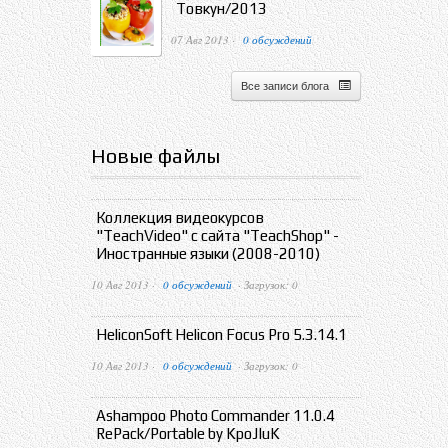
Товкун/2013
07 Авг 2013 ·
0 обсуждений
Все записи блога
Новые файлы
Коллекция видеокурсов
"TeachVideo" с сайта "TeachShop" -
Иностранные языки (2008-2010)
10 Авг 2013 ·
0 обсуждений
· Загрузок: 0
HeliconSoft Helicon Focus Pro 5.3.14.1
10 Авг 2013 ·
0 обсуждений
· Загрузок: 0
Ashampoo Photo Commander 11.0.4
RePack/Portable by KpoJIuK