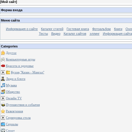
[
Мой сайт
]
Форма входа
Меню сайта
Информация о сайте
Каталог статей
Гостевая книга
Фотоальбом
Книги
Онл
Тесты
Видео
Каталог сайтов
эллинг
Информация сайта
Categories
Другое
Компьютерные игры
Красота и здоровье
Кухня,"Казан - Мангал"
Люди и блоги
Музыка
Общество
Онлайн TV
Путешествия и события
Развлечения
Серверовка стола
Сериалы
Спорт