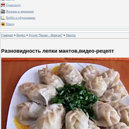
Транспорт
Фильмы и анимация
Хобби и образование
Юмор
Главная
»
Видео
»
Кухня,"Казан - Мангал"
»
Манты
Разновидность лепки мантов,видео-рецепт