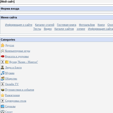
[
Мой сайт
]
Форма входа
Меню сайта
Информация о сайте
Каталог статей
Гостевая книга
Фотоальбом
Книги
Онл
Тесты
Видео
Каталог сайтов
эллинг
Информация сайта
Categories
Другое
Компьютерные игры
Красота и здоровье
Кухня,"Казан - Мангал"
Люди и блоги
Музыка
Общество
Онлайн TV
Путешествия и события
Развлечения
Серверовка стола
Сериалы
Спорт