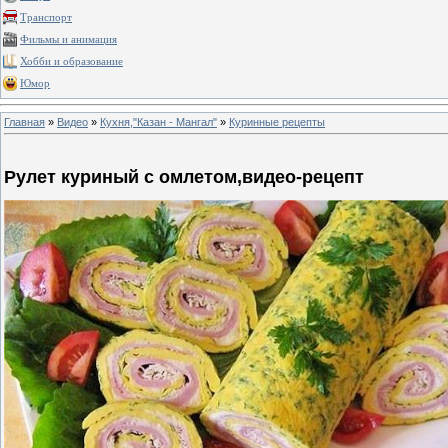
Транспорт
Фильмы и анимация
Хобби и образование
Юмор
Главная
»
Видео
»
Кухня,"Казан - Мангал"
»
Куринные рецепты
Рулет куриный с омлетом,видео-рецепт