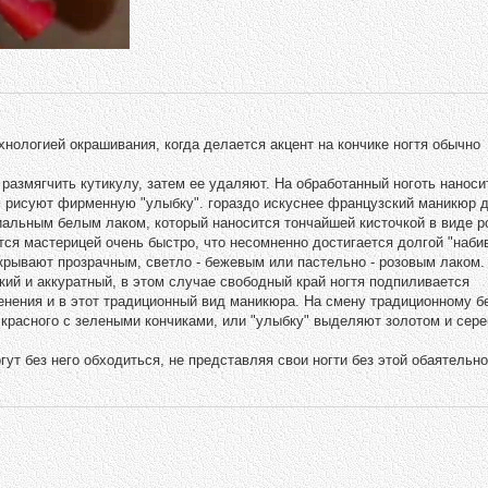
ологией окрашивания, когда делается акцент на кончике ногтя обычно
 размягчить кутикулу, затем ее удаляют. На обработанный ноготь наноси
ем рисуют фирменную "улыбку". гораздо искуснее французский маникюр 
альным белым лаком, который наносится тончайшей кисточкой в виде р
ится мастерицей очень быстро, что несомненно достигается долгой "наби
окрывают прозрачным, светло - бежевым или пастельно - розовым лаком.
ий и аккуратный, в этом случае свободный край ногтя подпиливается
енения и в этот традиционный вид маникюра. На смену традиционному б
 красного с зелеными кончиками, или "улыбку" выделяют золотом и сере
т без него обходиться, не представляя свои ногти без этой обаятельно