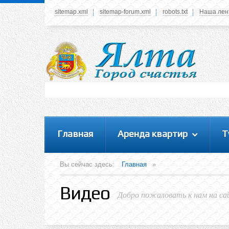
sitemap.xml
sitemap-forum.xml
robots.txt
Наша лен
Системное меню
У вас нет прав просматривать данное меню,
пожалуйста, войдите на сайт под своим
логином или зарегестрируйтесь! Это позволит
вам пользоваться всеми функциями нашего
сайта
Главная
Аренда квартир
Т
Вы сейчас здесь:
Главная
»
Видео
Добро пожаловать к нам на са