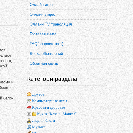
Оллайн игры
Онлайн видео
Оллайн TV трансляция
Гостевая книга
FAQ(вопрос/ответ)
тся
Доска объявлений
делают
овного,
Обратная связь
вкой"
Категори раздела
елому и
бром -
Другое
й бело-
Компьютерные игры
Красота и здоровье
Кухня,"Казан - Мангал"
Люди и блоги
Музыка