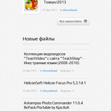
Товкун/2013
07 Авг 2013 ·
0 обсуждений
Все записи блога
Новые файлы
Коллекция видеокурсов
"TeachVideo" с сайта "TeachShop" -
Иностранные языки (2008-2010)
10 Авг 2013 ·
0 обсуждений
· Загрузок: 0
HeliconSoft Helicon Focus Pro 5.3.14.1
10 Авг 2013 ·
0 обсуждений
· Загрузок: 0
Ashampoo Photo Commander 11.0.4
RePack/Portable by KpoJIuK