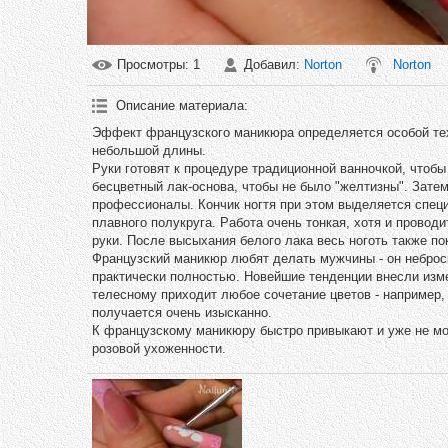
Просмотры
: 1
Добавил
:
Norton
Norton
Описание материала
:
Эффект французского маникюра определяется особой техн
небольшой длины.
Руки готовят к процедуре традиционной ванночкой, чтобы
бесцветный лак-основа, чтобы не было "желтизны". Зат
профессионалы. Кончик ногтя при этом выделяется специ
плавного полукруга. Работа очень тонкая, хотя и провод
руки. После высыхания белого лака весь ноготь также п
Французский маникюр любят делать мужчины - он неброск
практически полностью. Новейшие тенденции внесли изм
телесному приходит любое сочетание цветов - например,
получается очень изысканно.
К французскому маникюру быстро привыкают и уже не могу
розовой ухоженности.