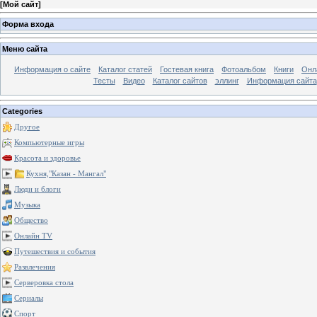
[
Мой сайт
]
Форма входа
Меню сайта
Информация о сайте
Каталог статей
Гостевая книга
Фотоальбом
Книги
Онл
Тесты
Видео
Каталог сайтов
эллинг
Информация сайта
Categories
Другое
Компьютерные игры
Красота и здоровье
Кухня,"Казан - Мангал"
Люди и блоги
Музыка
Общество
Онлайн TV
Путешествия и события
Развлечения
Серверовка стола
Сериалы
Спорт