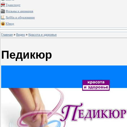
Транспорт
Фильмы и анимация
Хобби и образование
Юмор
Главная
»
Видео
»
Красота и здоровье
Педикюр