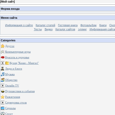
[
Мой сайт
]
Форма входа
Меню сайта
Информация о сайте
Каталог статей
Гостевая книга
Фотоальбом
Книги
Онл
Тесты
Видео
Каталог сайтов
эллинг
Информация сайта
Categories
Другое
Компьютерные игры
Красота и здоровье
Кухня,"Казан - Мангал"
Люди и блоги
Музыка
Общество
Онлайн TV
Путешествия и события
Развлечения
Серверовка стола
Сериалы
Спорт