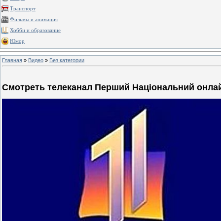
Транспорт
Фильмы и анимация
Хобби и образование
Юмор
Главная
»
Видео
»
Без категории
Смотреть телеканал Перший Національний онла