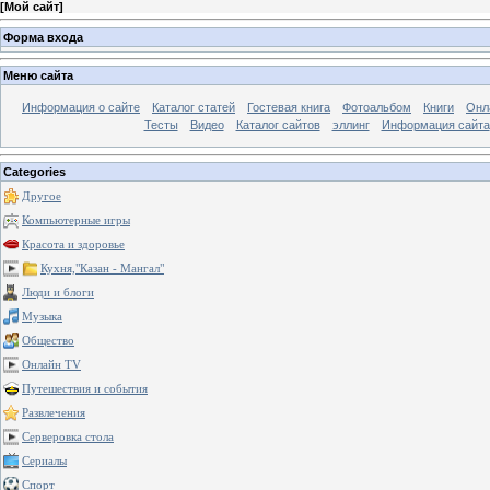
[
Мой сайт
]
Форма входа
Меню сайта
Информация о сайте
Каталог статей
Гостевая книга
Фотоальбом
Книги
Онл
Тесты
Видео
Каталог сайтов
эллинг
Информация сайта
Categories
Другое
Компьютерные игры
Красота и здоровье
Кухня,"Казан - Мангал"
Люди и блоги
Музыка
Общество
Онлайн TV
Путешествия и события
Развлечения
Серверовка стола
Сериалы
Спорт